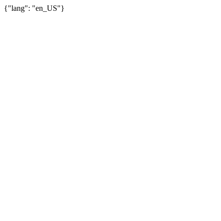
{"lang": "en_US"}